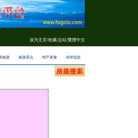
设为主页
/
收藏
/
总站/
繁體中文
房旅游
旅游景点
特产美食
供求信息