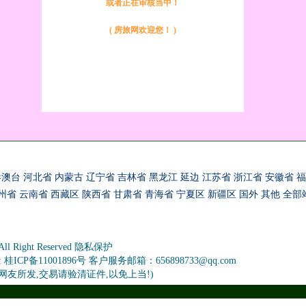
或者正在审核当中！
( 房旅网欢迎您！ )
港澳台
河北省
内蒙古
辽宁省
吉林省
黑龙江
延边
江苏省
浙江省
安徽省
福
州省
云南省
西藏区
陕西省
甘肃省
青海省
宁夏区
新疆区
国外
其他
全部
 All Right Reserved 隐私保护
备11001896号 客户服务邮箱：656898733@qq.com
信息为网友所发,交易请验清证件,以免上当!)