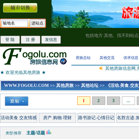
包括地方:其他。找不到站
房旅总站
其他交流
供求信息
其他房旅信息网,
★ 欢迎光临其他房旅 ★
WWW.FOGOLU.COM
>>
其他房旅
>>
其他论坛
>>
《活动.美食.交友
1
2
3
...
活动美食.交友情感
房产.购物.理财
路书游记.心情日记
名胜古迹.
主题/话题
类型/推荐