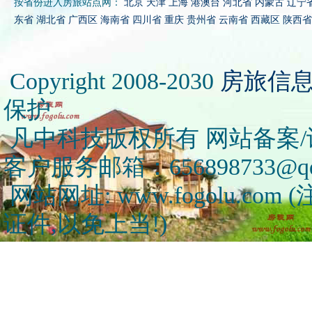
按省份进入房旅站点网：
北京
天津
上海
港澳台
河北省
内蒙古
辽宁
东省
湖北省
广西区
海南省
四川省
重庆
贵州省
云南省
西藏区
陕西省
Copyright 2008-2030
房旅信
保护
凡中科技版权所有 网站备案/许可
客户服务邮箱：656898733@qq
网站网址: www.fogolu.c
证件,以免上当!)