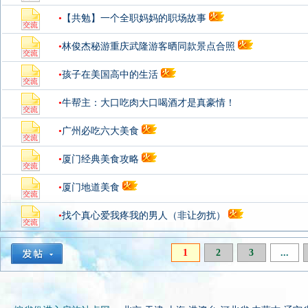
•
【共勉】一个全职妈妈的职场故事
•
林俊杰秘游重庆武隆游客晒同款景点合照
•
孩子在美国高中的生活
•
牛帮主：大口吃肉大口喝酒才是真豪情！
•
广州必吃六大美食
•
厦门经典美食攻略
•
厦门地道美食
•
找个真心爱我疼我的男人（非让勿扰）
1
2
3
...