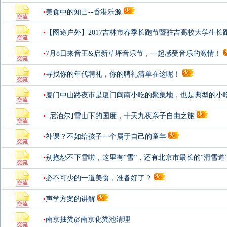
•
美食中的知己--香港乐源
•
【图途户外】2017吉林市春季长跑节暨驻吉高校大学生长
•
7月8日来音王&启新草坪音乐节，一起感受音乐的激情！
•
寻找你的年代聘礼，你的聘礼清单在这呢！
•
厦门中山路夜市是厦门闽南小吃的聚集地，也是典型的小
象，诸如烧肉
•
｢尼泊尔｣雪山下的国度，十天九夜亲子自由之旅
•
补课？不如给孩子一个属于自己的童年
•
别抱怨不下雪啦，这里有“雪”，还有北京市最长的“滑雪道”...
•
必不可少的一道美食，准备好了？
•
声学方案的讲解
•
南京抽粪@南京化粪池清理