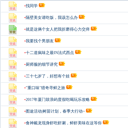
•
找同学
•
隔壁美女请吃饭，我该怎么办
•
就是这俩个女人把我折磨得心力交瘁
•
我要找个男朋友
•
十二道疯味之最IN法式西点
•
厨师服的细节讲究
•
三十七岁了，好想有个娃
•
"重口味"猎奇寻鲜之旅
•
2017年厦门鼓浪屿度假吃喝玩乐攻略
•
图途活动|树苗计划，春季大行动~
•
食神戴龙现身虾吃虾涮，鲜虾美味在这等你