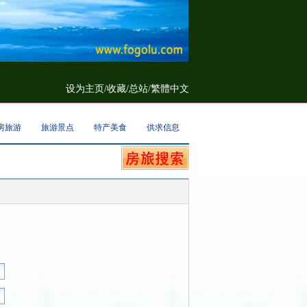
设为主页
/
收藏
/
总站/
繁體中文
房旅游
旅游景点
特产美食
供求信息