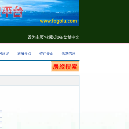
设为主页
/
收藏
/
总站/
繁體中文
房旅游
旅游景点
特产美食
供求信息