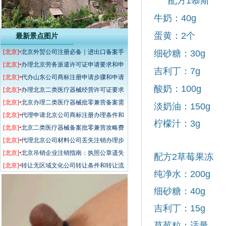
配方1
慕斯
牛奶：40g
蛋黄：2
个
最新景点图片
[北京]•
北京外贸公司注册必备｜进出口备案手
细砂糖：30g
续、费用、周期一文说清
[北京]•
办理北京劳务派遣许可证申请要求和申
吉利丁：7g
请步骤
[北京]•
代办山东公司商标注册申请步骤和申请
酸奶：100g
要求
[北京]•
办理北京二类医疗器械经营许可证要求
和办理步骤
[北京]•
北京办理二类医疗器械批零兼营备案需
淡奶油：150g
要多少钱？
[北京]•
代理申请北京公司商标注册办理条件和
柠檬汁：3g
办理要求
[北京]•
北京二类医疗器械备案批零兼营攻略费
用及无地址、无人员解决方案
[北京]•
代理北京公司材料公司丢失注销办理步
骤和注销要求
[北京]•
北京吊销企业注销指南：执照公章遗失
配方
2
草莓果冻
不用补，教你省心办结
[北京]•
转让无区域文化公司转让条件和转让流
纯净水：
200g
程包迁全国
细砂糖：
40g
吉利丁：
15g
草莓粒：适量