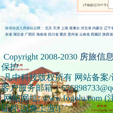
(不能超过250个字)
按省份进入房旅站点网：
北京
天津
上海
港澳台
河北省
内蒙古
辽宁
东省
湖北省
广西区
海南省
四川省
重庆
贵州省
云南省
西藏区
陕西省
Copyright 2008-2030
房旅信
保护
凡中科技版权所有 网站备案/许可
客户服务邮箱：656898733@qq
网站网址: www.fogolu.c
证件,以免上当!)