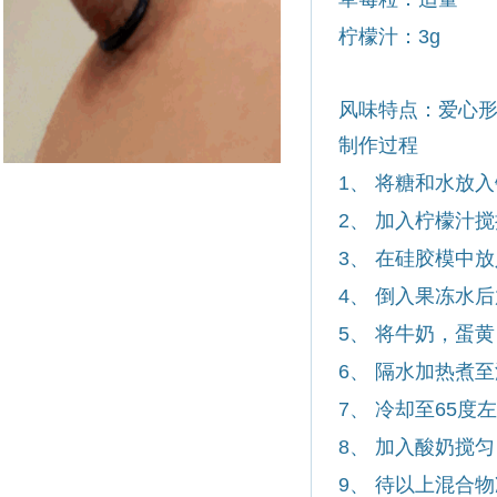
柠檬汁：
3g
风味特点：爱心
制作过程
1
、 将糖和水放
2
、 加入柠檬汁
3
、 在硅胶模中
4
、 倒入果冻水
5
、 将牛奶，蛋
6
、 隔水加热煮
7
、 冷却至
65
度左
8
、 加入酸奶搅匀
9
、 待以上混合