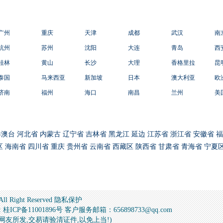
广州
重庆
天津
成都
武汉
南
杭州
苏州
沈阳
大连
青岛
西
桂林
黄山
长沙
大理
香格里拉
昆
泰国
马来西亚
新加坡
日本
澳大利亚
欧
济南
福州
海口
南昌
兰州
美
港澳台
河北省
内蒙古
辽宁省
吉林省
黑龙江
延边
江苏省
浙江省
安徽省
福
区
海南省
四川省
重庆
贵州省
云南省
西藏区
陕西省
甘肃省
青海省
宁夏
 All Right Reserved 隐私保护
备11001896号 客户服务邮箱：656898733@qq.com
信息为网友所发,交易请验清证件,以免上当!)