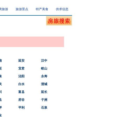
房旅游
旅游景点
特产美食
供求信息
南
延安
汉中
至
宜君
岐山
泉
泾阳
永寿
关
白水
澄城
川
富县
延长
县
府谷
子洲
坪
平利
石泉
水