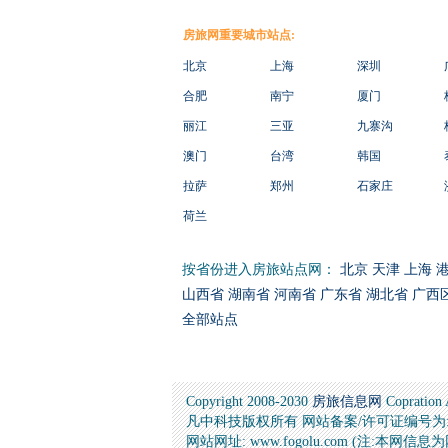
房旅网重要城市站点:
北京
上海
深圳
合肥
南宁
厦门
丽江
三亚
九寨沟
澳门
台湾
韩国
拉萨
郑州
石家庄
荷兰
按省份进入房旅站点网：
北京
天津
上海
山西省
湖南省
河南省
广东省
湖北省
广西
全部站点
Copyright 2008-2030
房旅信息网
Copration
凡中科技版权所有 网站备案/许可证编号为: 桂ICP
网站网址: www.fogolu.com (注:本网