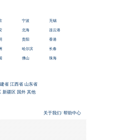
京
宁波
无锡
安
北海
连云港
明
贵阳
香港
洲
哈尔滨
长春
国
佛山
珠海
建省
江西省
山东省
区
新疆区
国外
其他
关于我们
/
帮助中心