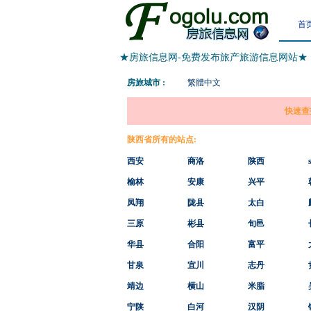
首
★房旅信息网-免费发布旅产旅游信息网站★
房旅城市 :
繁體中文
快速查
陕西省所有的站点:
西安
商洛
陕西
榆林
安康
兴平
凤翔
陇县
太白
三原
彬县
旬邑
华县
合阳
富平
甘泉
宜川
志丹
靖边
横山
米脂
宁陕
白河
汉阴