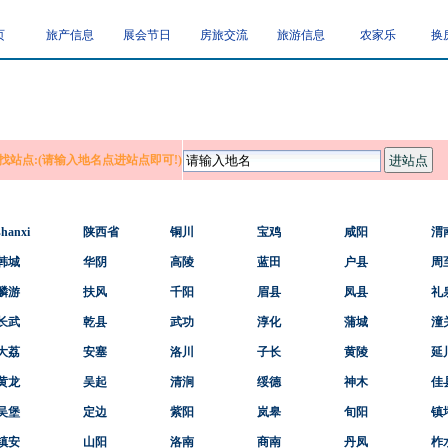
页
旅产信息
展会节日
房旅交流
旅游信息
农家乐
换
找站点:(请输入地名点进站点即可!)
shanxi
陕西省
铜川
宝鸡
咸阳
渭
韩城
华阴
高陵
蓝田
户县
周
麟游
扶风
千阳
眉县
凤县
礼
长武
乾县
武功
淳化
蒲城
潼
大荔
安塞
洛川
子长
黄陵
延
黄龙
吴起
清涧
绥德
神木
佳
吴堡
定边
紫阳
岚皋
旬阳
镇
镇安
山阳
洛南
商南
丹凤
柞