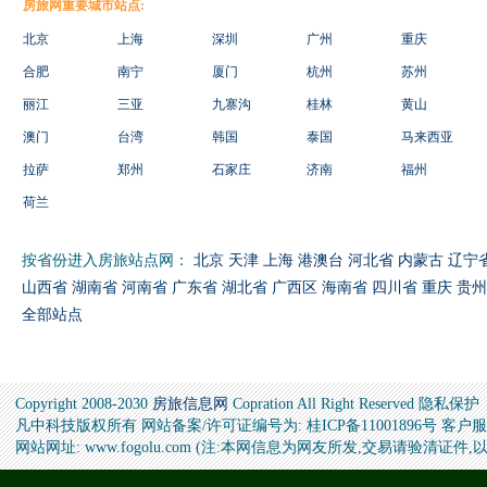
房旅网重要城市站点:
北京
上海
深圳
广州
重庆
合肥
南宁
厦门
杭州
苏州
丽江
三亚
九寨沟
桂林
黄山
澳门
台湾
韩国
泰国
马来西亚
拉萨
郑州
石家庄
济南
福州
荷兰
按省份进入房旅站点网：
北京
天津
上海
港澳台
河北省
内蒙古
辽宁
山西省
湖南省
河南省
广东省
湖北省
广西区
海南省
四川省
重庆
贵州
全部站点
Copyright 2008-2030
房旅信息网
Copration All Right Reserved 隐私保护
凡中科技版权所有 网站备案/许可证编号为: 桂ICP备11001896号 客户服务邮
网站网址: www.fogolu.com (注:本网信息为网友所发,交易请验清证件,