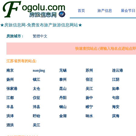
首页
旅产信息
展会节日
★房旅信息网-免费发布旅产旅游信息网站★
房旅城市 :
繁體中文
快速查找站点:(请输入地名点进站点即可
江苏省所有的站点:
南京
nanjing
无锡
苏州
连云港
扬州
镇江
泰州
宿迁
江阴
张家港
太仓
昆山
吴江
如皋
江都
仪征
丹阳
扬中
句容
丰县
沛县
铜山
睢宁
海安
洪泽
盱眙
金湖
响水
滨海
泗洪
吴江