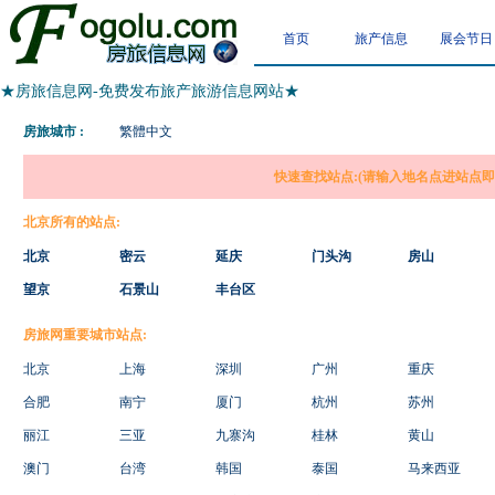
首页
旅产信息
展会节日
★房旅信息网-免费发布旅产旅游信息网站★
房旅城市 :
繁體中文
快速查找站点:(请输入地名点进站点即可
北京所有的站点:
北京
密云
延庆
门头沟
房山
望京
石景山
丰台区
房旅网重要城市站点:
北京
上海
深圳
广州
重庆
合肥
南宁
厦门
杭州
苏州
丽江
三亚
九寨沟
桂林
黄山
澳门
台湾
韩国
泰国
马来西亚