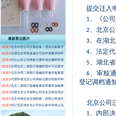
提交迁入
、《公司
1
、北京公
2
最新景点图片
、在湖北
3
[北京]•
北京外贸公司注册必备｜进出口备案手
、法定代
4
续、费用、周期一文说清
[北京]•
办理北京劳务派遣许可证申请要求和申
请步骤
[北京]•
代办山东公司商标注册申请步骤和申请
、湖北省
5
要求
[北京]•
办理北京二类医疗器械经营许可证要求
、审核通
6
和办理步骤
[北京]•
北京办理二类医疗器械批零兼营备案需
要多少钱？
[北京]•
代理申请北京公司商标注册办理条件和
登记调档通知
办理要求
[北京]•
北京二类医疗器械备案批零兼营攻略费
用及无地址、无人员解决方案
[北京]•
代理北京公司材料公司丢失注销办理步
骤和注销要求
[北京]•
北京吊销企业注销指南：执照公章遗失
北京公司
不用补，教你省心办结
[北京]•
转让无区域文化公司转让条件和转让流
、内部决
程包迁全国
1