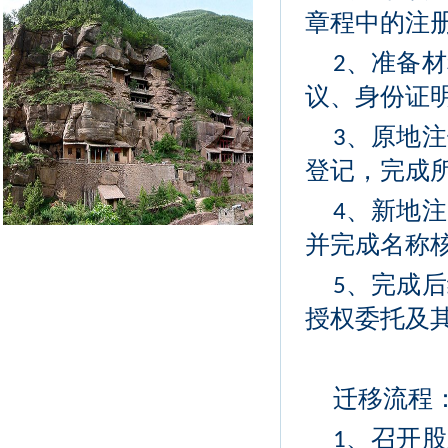
章程中的注
、准备材
2
议、身份证
、原地注
3
登记，完成
、新地注
4
并完成名称核
、完成后
5
授权委托及
迁移流程
、召开股
1