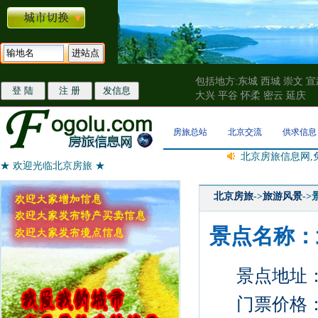
包括地方:东城 西城 崇文 宣
大兴 平谷 怀柔 密云 延庆
房旅总站
北京交流
供求信息
北京房旅信息网,
★ 欢迎光临北京房旅 ★
北京房旅
->
旅游风景
-
景点名称：
景点地址
门票价格