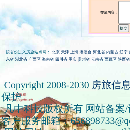
交流内容：
按省份进入房旅站点网：
北京
天津
上海
港澳台
河北省
内蒙古
辽宁
东省
湖北省
广西区
海南省
四川省
重庆
贵州省
云南省
西藏区
陕西省
Copyright 2008-2030
房旅信
保护
凡中科技版权所有 网站备案/许可
客户服务邮箱：656898733@qq