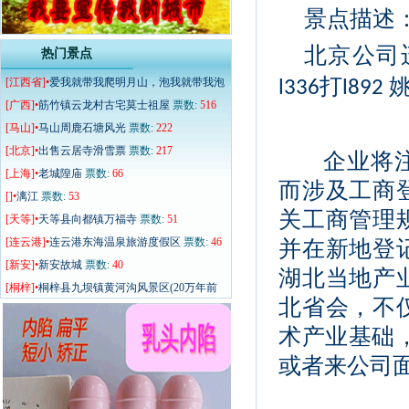
景点描述
北京公司
热门景点
打
[江西省]•
爱我就带我爬明月山，泡我就带我泡
l336
l892
硒温泉
[广西]•
票数:
筋竹镇云龙村古宅莫士祖屋
603
票数:
516
[马山]•
马山周鹿石塘风光
票数:
222
[北京]•
出售云居寺滑雪票
票数:
217
企业将
[上海]•
老城隍庙
票数:
66
而涉及工商
[]•
漓江
票数:
53
关工商管理
[天等]•
天等县向都镇万福寺
票数:
51
[连云港]•
连云港东海温泉旅游度假区
票数:
46
并在新地登
[新安]•
新安故城
票数:
40
湖北当地产
[桐梓]•
桐梓县九坝镇黄河沟风景区(20万年前
北省会，不
票数:
39
术产业基础
或者来公司