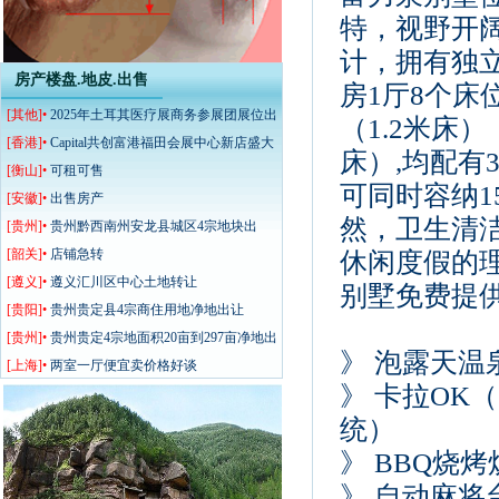
特，视野开
计，拥有独
房产楼盘.地皮.出售
房1厅8个床
[其他]•
2025年土耳其医疗展商务参展团展位出
（1.2米床）
售
[香港]•
Capital共创富港福田会展中心新店盛大
床）,均配有
开业
[衡山]•
可租可售
可同时容纳1
[安徽]•
出售房产
然，卫生清洁
[贵州]•
贵州黔西南州安龙县城区4宗地块出
让、
[韶关]•
店铺急转
休闲度假的
[遵义]•
遵义汇川区中心土地转让
别墅免费提
[贵阳]•
贵州贵定县4宗商住用地净地出让
[贵州]•
贵州贵定4宗地面积20亩到297亩净地出
》 泡露天温
让规划价格可谈
[上海]•
两室一厅便宜卖价格好谈
》 卡拉OK
统）
》 BBQ烧
》 自动麻将