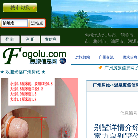
包括地方:汕头市、韶关市
市、梅州市、汕尾市、河源
房旅总站
广州交流
供求信息
广州房旅信息网,
★ 欢迎光临广州房旅 ★
广州房旅
->
温泉度假信
信息编号:2
别墅详情介
富力泉别墅