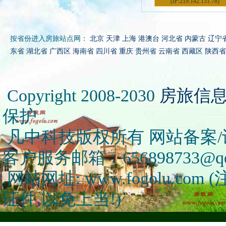
(IP:219.142.131.78)
按省份进入房旅站点网：
北京
天津
上海
港澳台
河北省
内蒙古
辽宁
东省
湖北省
广西区
海南省
四川省
重庆
贵州省
云南省
西藏区
陕西省
Copyright 2008-2030
房旅信
保护
凡中科技版权所有 网站备案/许可
客户服务邮箱：656898733@qq
网站网址: www.fogolu.c
证件,以免上当!)