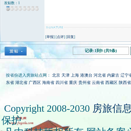
发贴数：1
[
举报
] [
点评
] [
回复
]
记录:1到9 (共9条)
按省份进入房旅站点网：
北京
天津
上海
港澳台
河北省
内蒙古
辽宁
东省
湖北省
广西区
海南省
四川省
重庆
贵州省
云南省
西藏区
陕西省
Copyright 2008-2030
房旅信
保护