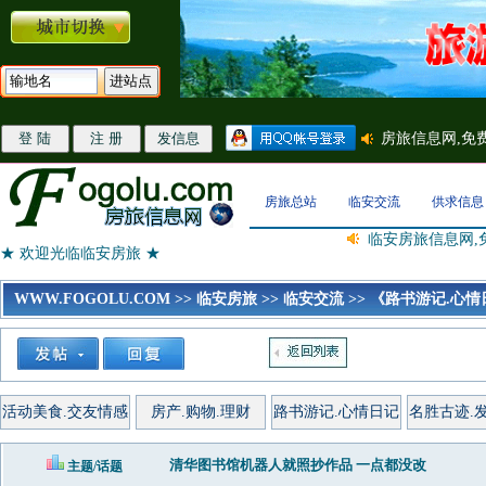
房旅总站
临安交流
供求信息
临安房旅信息网,
★ 欢迎光临临安房旅 ★
WWW.FOGOLU.COM
>>
临安房旅
>>
临安交流
>>
《路书游记.心情
活动美食.交友情感
房产.购物.理财
路书游记.心情日记
名胜古迹.
清华图书馆机器人就照抄作品 一点都没改
主题/话题