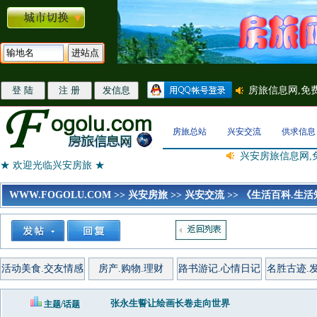
房旅总站
兴安交流
供求信息
兴安房旅信息网,
★ 欢迎光临兴安房旅 ★
WWW.FOGOLU.COM
>>
兴安房旅
>>
兴安交流
>>
《生活百科.生活
活动美食.交友情感
房产.购物.理财
路书游记.心情日记
名胜古迹.
张永生誓让绘画长卷走向世界
主题/话题