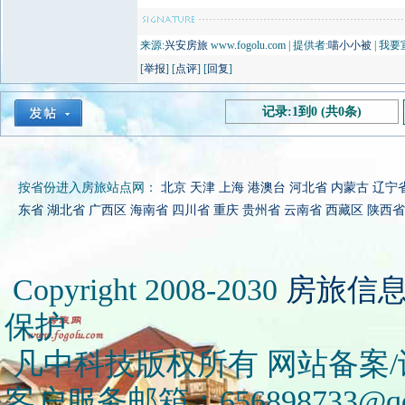
来源:
兴安房旅
www.fogolu.com | 提供者:
喵小小被
| 我
[
举报
] [
点评
] [
回复
]
记录:1到0 (共0条)
按省份进入房旅站点网：
北京
天津
上海
港澳台
河北省
内蒙古
辽宁
东省
湖北省
广西区
海南省
四川省
重庆
贵州省
云南省
西藏区
陕西省
Copyright 2008-2030
房旅信
保护
凡中科技版权所有 网站备案/许可
客户服务邮箱：656898733@qq