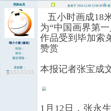
房旅会员
发表于 2016-12-09 12:08:50
查
五小时画成18
为“中国画界第
作品受到毕加索
喵小小被
[修改]
赞赏
性别：
积分：
最近登陆：
本报记者张宝成文
发贴数：
1月12日，张