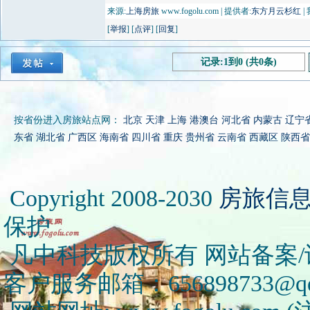
来源:
上海房旅
www.fogolu.com | 提供者:
东方月云杉红
|
[
举报
] [
点评
] [
回复
]
记录:1到0 (共0条)
按省份进入房旅站点网：
北京
天津
上海
港澳台
河北省
内蒙古
辽宁
东省
湖北省
广西区
海南省
四川省
重庆
贵州省
云南省
西藏区
陕西省
Copyright 2008-2030
房旅信
保护
凡中科技版权所有 网站备案/许可
客户服务邮箱：656898733@qq