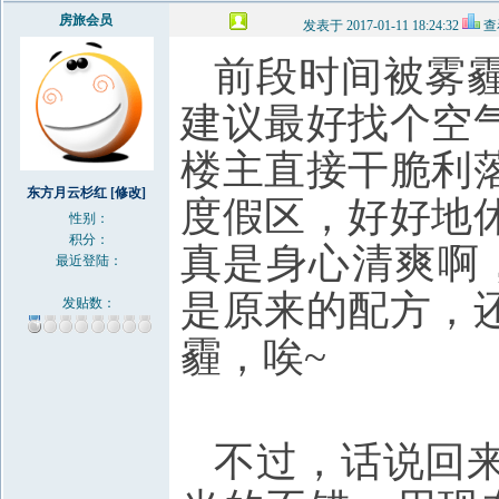
房旅会员
发表于 2017-01-11 18:24:32
查
前段时间被雾
建议最好找个空
楼主直接干脆利
东方月云杉红
[修改]
度假区，好好地
性别：
积分：
真是身心清爽啊，
最近登陆：
是原来的配方，
发贴数：
霾，唉~
不过，话说回