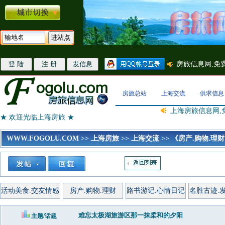
房旅总站
上海交流
供求信息
上海房旅信息网,
★ 欢迎光临上海房旅 ★
WWW.FOGOLU.COM
>>
上海房旅
>>
上海交流
>>
《房产.购物.理
活动美食.交友情感
房产.购物.理财
路书游记.心情日记
名胜古迹.
难忘太极湖旅游区那一抹柔和的夕阳
主题/话题