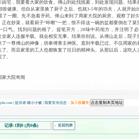
非凶宅，我要看大家的饮食。傅山到处找线索，到处发现问题。结果
都很健康。但自从家里换了厨子之后。也就3-5年的功夫，人就开始
看了一圈。先不急着开药。傅山来到了周家大院的厨房。观察了好
，正在炒菜，就看厨子“咔嚓”一把，恨不得这一碗的盐都要倒在了菜
一口气。找到问题的根了。提笔开方，28味中药组方，并注明了
让全家人连服半载。就会相安无事。结果你别说。从傅山走后，院子
来了一尊傅山的神像，供奉傅青主神医。直到半载已过。不仅周家的
失了。而且家里的工人也都恢复了往日的精神头。从那以后，这吃人
院了。
周家大院奇闻
olu.com | 提供者:
喵小小被
| 我要宣传信息：
加入收藏夹
记录:1到0 (共0条)