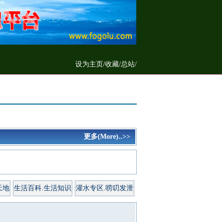
设为主页
/
收藏
/
总站/
更多(More)..>>
天地
生活百科.生活知识
灌水专区.唠叨发泄