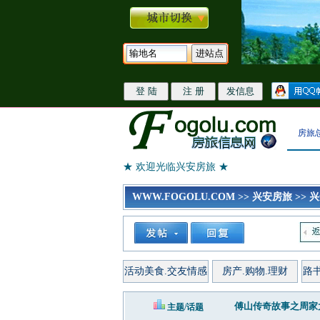
房旅
★ 欢迎光临兴安房旅 ★
WWW.FOGOLU.COM
>>
兴安房旅
>>
兴
活动美食.交友情感
房产.购物.理财
路
傅山传奇故事之周家
主题/话题