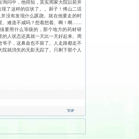
在询问中，他得知，其实周家大院以前并
出现了这样的症状了。。厨子！傅山二话
久并没有发现什么蹊跷。就在他要走的时
里。难道不咸吗？想着想着。啊！啊……
必须要用什么等级的，那个地方的药材研
里的人状态还真就一天比一天好起来。周
老爷子，这鼻血也不留了。人走路都走不
大院就消失的无影无踪了。只剩下那个人
TOP