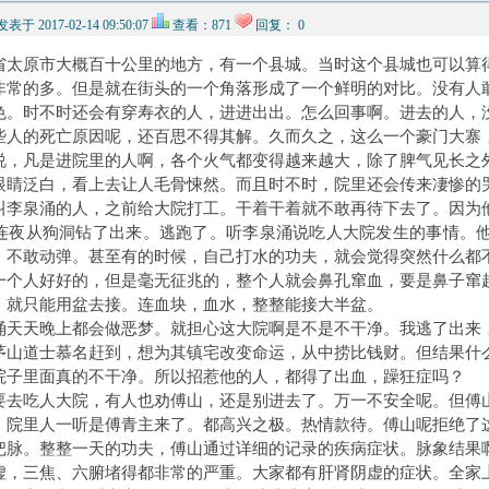
发表于 2017-02-14 09:50:07
查看：871
回复： 0
省太原市大概百十公里的地方，有一个县城。当时这个县城也可以算
非常的多。但是就在街头的一个角落形成了一个鲜明的对比。没有人
色。时不时还会有穿寿衣的人，进进出出。怎么回事啊。进去的人，
些人的死亡原因呢，还百思不得其解。久而久之，这么一个豪门大寨
说，凡是进院里的人啊，各个火气都变得越来越大，除了脾气见长之
眼睛泛白，看上去让人毛骨悚然。而且时不时，院里还会传来凄惨的
叫李泉涌的人，之前给大院打工。干着干着就不敢再待下去了。因为
连夜从狗洞钻了出来。逃跑了。听李泉涌说吃人大院发生的事情。
，不敢动弹。甚至有的时候，自己打水的功夫，就会觉得突然什么都
一个人好好的，但是毫无征兆的，整个人就会鼻孔窜血，要是鼻子窜
，就只能用盆去接。连血块，血水，整整能接大半盆。
涌天天晚上都会做恶梦。就担心这大院啊是不是不干净。我逃了出来
茅山道士慕名赶到，想为其镇宅改变命运，从中捞比钱财。但结果什
院子里面真的不干净。所以招惹他的人，都得了出血，躁狂症吗？
要去吃人大院，有人也劝傅山，还是别进去了。万一不安全呢。但傅
，院里人一听是傅青主来了。都高兴之极。热情款待。傅山呢拒绝了
把脉。整整一天的功夫，傅山通过详细的记录的疾病症状。脉象结果
虚，三焦、六腑堵得都非常的严重。大家都有肝肾阴虚的症状。全家