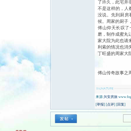
了许久，此宅并
不是这样的，人
没说。先到厨房
候。周家的厨子
傅山仰天长叹了
磨，制作成蜜丸
家大院为此也请
利索的情况也消
丁旺盛的周家大
傅山传奇故事之
来源:
兴安房旅
www.fog
[
举报
] [
点评
] [
回复
]