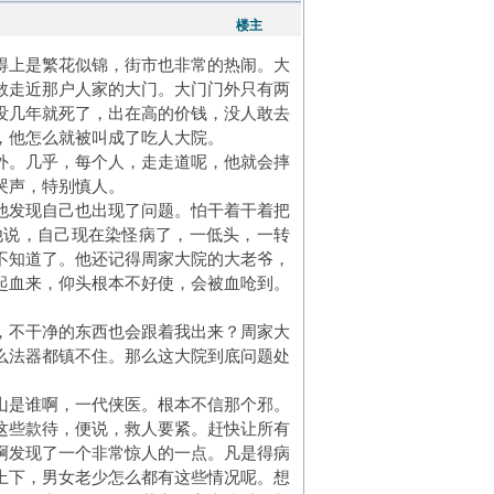
楼主
得上是繁花似锦，街市也非常的热闹。大
敢走近那户人家的大门。大门门外只有两
没几年就死了，出在高的价钱，没人敢去
，他怎么就被叫成了吃人大院。
外。几乎，每个人，走走道呢，他就会摔
哭声，特别慎人。
他发现自己也出现了问题。怕干着干着把
他说，自己现在染怪病了，一低头，一转
不知道了。他还记得周家大院的大老爷，
起血来，仰头根本不好使，会被血呛到。
，不干净的东西也会跟着我出来？周家大
么法器都镇不住。那么这大院到底问题处
山是谁啊，一代侠医。根本不信那个邪。
这些款待，便说，救人要紧。赶快让所有
啊发现了一个非常惊人的一点。凡是得病
上下，男女老少怎么都有这些情况呢。想