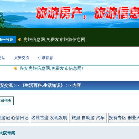
总站
兴安交流
供求信息
兴安房旅信息网,免费发布信息网!
安交流
>>
《生活百科.生活知识》
>> 内容
书游记.心情日记
名胜古迹.发现发明
旅游.自助游.汽车
投资专区.创业
大院奇闻