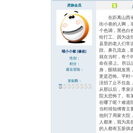
房旅会员
在距离山西
街小巷的人啊，
个色调，黑色白
给打工。因为这
县里的老人们常
跤。鼻孔流血，
喵小小被
[修改]
就在当时，有个
性别：
命在搭上。所以
积分：
最近登陆：
身，眼睛就发黑
更是恐怖。平时
发贴数：
没招了止不住血
从那以后，李泉
院太恐怖了。有
在哪了呢？难道
当时得知傅青主
他到了周家大院
人都来，我为其
的人都有五脏俱