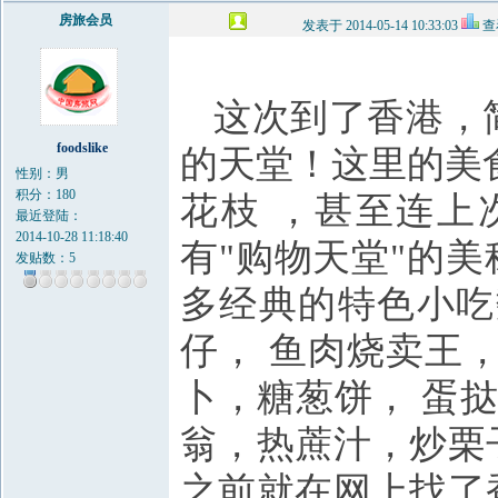
房旅会员
发表于 2014-05-14 10:33:03
查
这次到了
香港
，
foodslike
的天堂！这里的
美
性别：男
积分：180
花枝 ，甚至连上
最近登陆：
2014-10-28 11:18:40
有
"
购物天堂
"
的美
发贴数：5
多经典的特色小吃
仔， 鱼肉烧卖王
卜，糖葱饼， 蛋挞
翁，热蔗汁，炒栗
之前就在网上找了