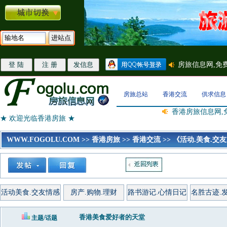
房旅总站
香港交流
供求信息
香港房旅信息网,
★ 欢迎光临香港房旅 ★
WWW.FOGOLU.COM
>>
香港房旅
>>
香港交流
>>
《活动.美食.交友
活动美食.交友情感
房产.购物.理财
路书游记.心情日记
名胜古迹.
香港美食爱好者的天堂
主题/话题