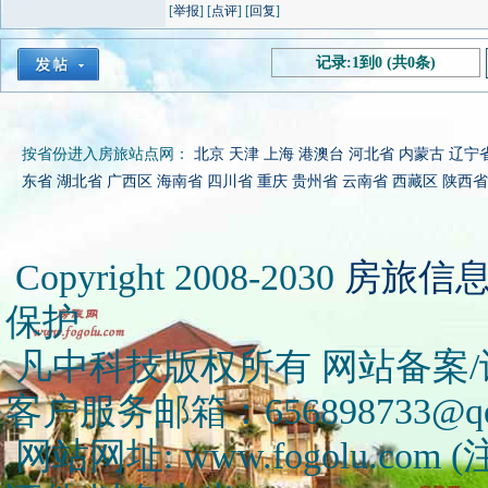
[
举报
] [
点评
] [
回复
]
记录:1到0 (共0条)
按省份进入房旅站点网：
北京
天津
上海
港澳台
河北省
内蒙古
辽宁
东省
湖北省
广西区
海南省
四川省
重庆
贵州省
云南省
西藏区
陕西省
Copyright 2008-2030
房旅信
保护
凡中科技版权所有 网站备案/许可
客户服务邮箱：656898733@qq
网站网址: www.fogolu.c