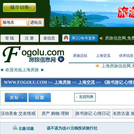
房旅总站
上海交流
供求信息
上海房旅信息网,
★ 欢迎光临上海房旅 ★
WWW.FOGOLU.COM
>>
上海房旅
>>
上海交流
>>
《路书游记.心情
活动美食.交友情感
房产.购物.理财
路书游记.心情日记
名胜古迹.
该不该为这45元钱投诉旅行社
主题/话题