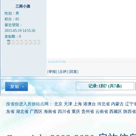
三两小酒
性别：男
积分：85
最近登陆：
2015-05-19 14:55:26
发贴数：0
[
举报
] [
点评
] [
回复
]
记录:1到7 (共7条)
按省份进入房旅站点网：
北京
天津
上海
港澳台
河北省
内蒙古
辽宁
东省
湖北省
广西区
海南省
四川省
重庆
贵州省
云南省
西藏区
陕西省