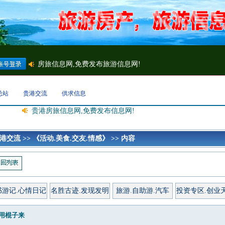
总站
贵港交流
供求信息
贵港房旅信息网,免费发布信息网!
港交流
>>
《活动.美食.交友.情感》
>> 内容
书游记.心情日记
名胜古迹.发现发明
旅游.自助游.汽车
投资专区.创业
用棍子来