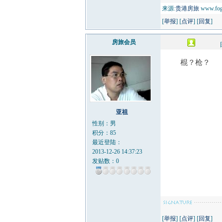
来源:
贵港房旅
www.fog
[
举报
] [
点评
] [
回复
]
房旅会员
棍？枪？
亚祖
性别：男
积分：85
最近登陆：
2013-12-26 14:37:23
发贴数：0
[
举报
] [
点评
] [
回复
]