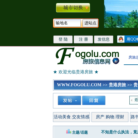
房旅
★ 欢迎光临贵港房旅 ★
WWW.FOGOLU.COM
>>
贵港房旅
>>
贵
活动美食.交友情感
房产.购物.理财
路
不知是什么执法，竟
主题/话题