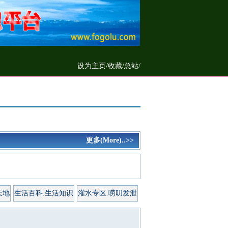
设为主页
/
收藏
/
总站/
更多(More)..>>
天地
生活百科.生活知识
灌水专区.唠叨发泄