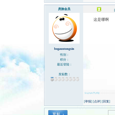
房旅会员
这是哪啊
bogauntongxin
性别：
积分：
最近登陆：
发贴数：
[
举报
] [
点评
] [
回复
]