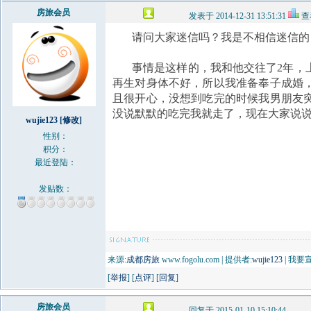
房旅会员
发表于 2014-12-31 13:51:31
查
请问大家迷信吗？我是不相信迷信的
事情是这样的，我和他交往了
2
年，
再生对身体不好，所以我准备奉子成婚
且很开心，没想到吃完的时候我男朋友
没说默默的吃完我就走了，现在大家说
wujie123
[修改]
性别：
积分：
最近登陆：
发贴数：
来源:
成都房旅
www.fogolu.com | 提供者:
wujie123
| 我要
[
举报
] [
点评
] [
回复
]
房旅会员
回复于 2015-01-10 15:10:44