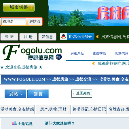
房旅总站
成都交流
供求信息
成都房旅信息网,
★ 欢迎光临成都房旅 ★
WWW.FOGOLU.COM
>>
成都房旅
>>
成都交流
>>
《活动.美食.交友
活动美食.交友情感
房产.购物.理财
路书游记.心情日记
名胜古迹.
请问大家迷信吗？
主题/话题