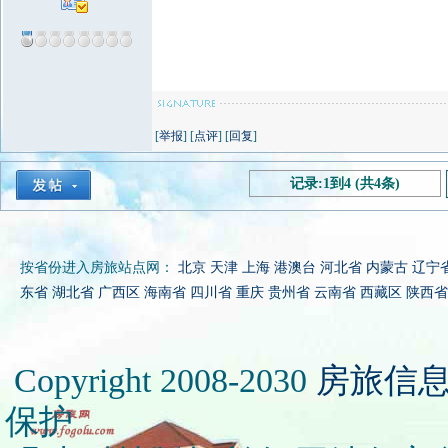
[
举报
] [
点评
] [
回复
]
记录:1到4 (共4条)
按省份进入房旅站点网：
北京
天津
上海
港澳台
河北省
内蒙古
辽宁
东省
湖北省
广西区
海南省
四川省
重庆
贵州省
云南省
西藏区
陕西省
Copyright 2008-2030
房旅信
保护