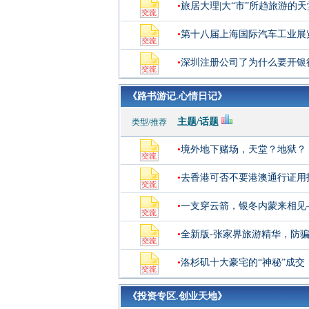
•
旅居大理|大“市”所趋旅游的
•
第十八届上海国际汽车工业展
•
深圳注册公司了为什么要开银
《路书游记.心情日记》
主题/话题
类型/推荐
•
境外地下赌场，天堂？地狱？
•
去香港可否不要港澳通行证用
•
一支穿云箭，银冬内蒙来相见
•
全新版-张家界旅游精华，防
•
洛杉矶十大豪宅的“神秘”成交
《投资专区.创业天地》