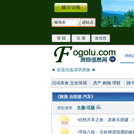
房旅
★ 欢迎光临深圳房旅 ★
活动美食.交友情感
房产.购物.理财
路
《旅游.自助游.汽车》
主题/话题
类型/推荐
•
自然共享之旅：农家乐团建，
•
寻味八桂：古岭神浸泡酒的纵