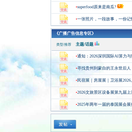
•
superfood原来是南瓜?
•
一张照片，一段故事，一份记
《广播广告信息专区》
主题/话题
类型/推荐
•
通知：2026深圳国际AI算
•
寻找贵州到蒙自的王永世后人
•
民宿展｜房屋展｜卫浴展202
•
2026文旅景区设备展第九届
•
2025年两年一届的泰国展会