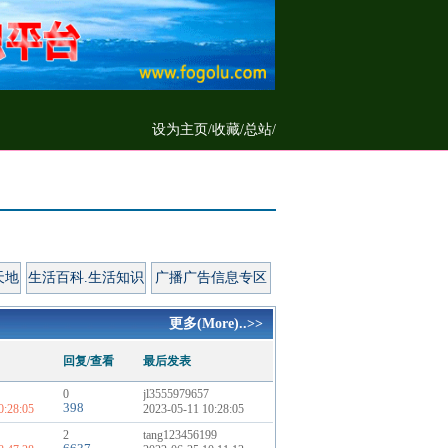
设为主页
/
收藏
/
总站/
天地
生活百科.生活知识
广播广告信息专区
更多(More)..>>
回复/查看
最后发表
0
jl3555979657
398
0:28:05
2023-05-11 10:28:05
2
tang123456199