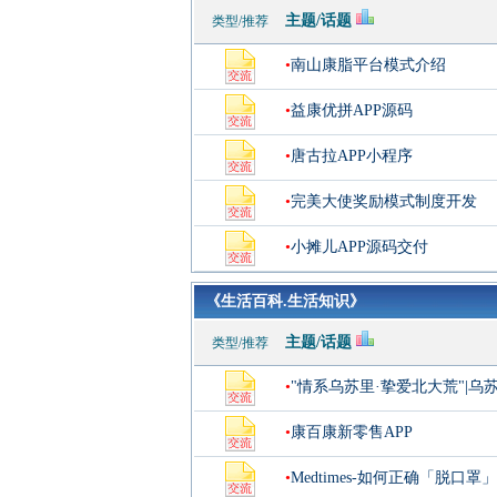
主题/话题
类型/推荐
•
南山康脂平台模式介绍
•
益康优拼APP源码
•
唐古拉APP小程序
•
完美大使奖励模式制度开发
•
小摊儿APP源码交付
《生活百科.生活知识》
主题/话题
类型/推荐
•
"情系乌苏里·挚爱北大荒"|
•
康百康新零售APP
•
Medtimes-如何正确「脱口罩」