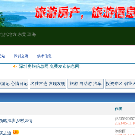
包括地方:东莞 珠海
总站
深圳交流
供求信息
深圳房旅信息网,免费发布信息网!
书游记.心情日记
名胜古迹.发现发明
旅游.自助游.汽车
投资专区.创业
作者
jl3555979657
领略深圳乡村风情
2023-05-11 1
冰纷雨
横之道