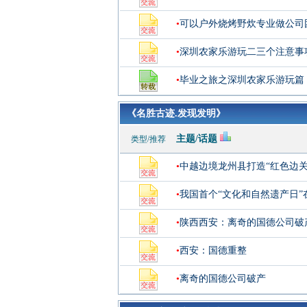
•
可以户外烧烤野炊专业做公司
•
深圳农家乐游玩二三个注意事
•
毕业之旅之深圳农家乐游玩篇
《名胜古迹.发现发明》
主题/话题
类型/推荐
•
中越边境龙州县打造“红色边
•
我国首个“文化和自然遗产日
•
陕西西安：离奇的国德公司破
•
西安：国德重整
•
离奇的国德公司破产