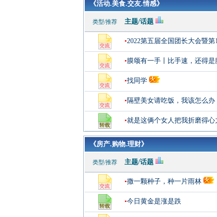
《活动.美食.交友.情感》
主题/话题
类型/推荐
•
2022第五届全国团长大会暨第
•
膜颂有一手丨比手速，还得是
•
找同学
•
隔壁美女请吃饭，我该怎么办
•
就是这俩个女人把我折磨得心
《房产.购物.理财》
主题/话题
类型/推荐
•
撒一颗种子，种一片雨林
•
今日黄金是涨是跌