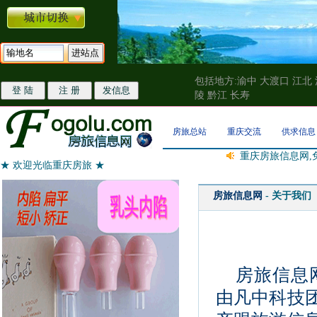
包括地方:渝中 大渡口 江北 
陵 黔江 长寿
房旅总站
重庆交流
供求信息
重庆房旅信息网,
★ 欢迎光临重庆房旅 ★
房旅信息网
- 关于我们
房旅信息网
由凡中科技团