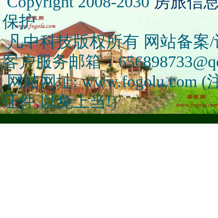
Copyright 2008-2030
房旅信
保护
凡中科技版权所有 网站备案/许可
客户服务邮箱：656898733@qq
网站网址: www.fogolu.c
证件,以免上当!)