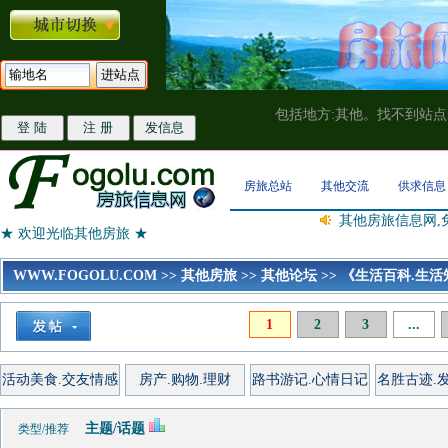
包括地方:其他。找不到站
房旅总站
其他交流
供求信息
其他房旅信息网,
★ 欢迎光临其他房旅 ★
WWW.FOGOLU.COM
>>
其他房旅
>>
其他论坛
>>
《生活百科.生活
1
2
3
...
活动美食.交友情感
房产.购物.理财
路书游记.心情日记
名胜古迹.
主题/话题
类型/推荐