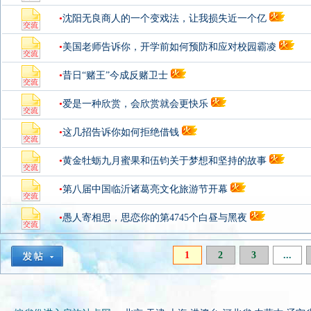
•
沈阳无良商人的一个变戏法，让我损失近一个亿
•
美国老师告诉你，开学前如何预防和应对校园霸凌
•
昔日“赌王”今成反赌卫士
•
爱是一种欣赏，会欣赏就会更快乐
•
这几招告诉你如何拒绝借钱
•
黄金牡蛎九月蜜果和伍钧关于梦想和坚持的故事
•
第八届中国临沂诸葛亮文化旅游节开幕
•
愚人寄相思，思恋你的第4745个白昼与黑夜
1
2
3
...