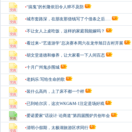
•
“搞鬼”的长隆依旧令人猝不及防
•
城市套路深，在朋友那借钱写了个借条之后.....
•
不让女人上桌吃饭，这样的家庭我能嫁吗？
•
看过来~“艺道游学”总决赛本周六在龙华旭日古村开展
•
胡文堂道德和修养，让大家看一下人间百态
•
十月广州鬼步围城
•
老妈乐:写给生命的歌
•
装什么高尚，上了床不都一个样
•
已到哈尔滨，这次WKG&M-1注定是场好戏
•
爱诺爱家“话设计·论商道”第四届围炉共创年会
•
清明小假期，太极湖旅游区求同行