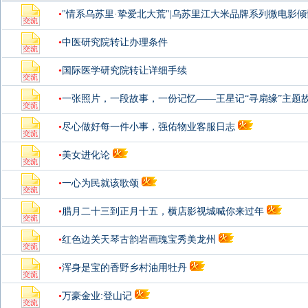
•
"情系乌苏里·挚爱北大荒"|乌苏里江大米品牌系列微电影
•
中医研究院转让办理条件
•
国际医学研究院转让详细手续
•
一张照片，一段故事，一份记忆——王星记“寻扇缘”主题
•
尽心做好每一件小事，强佑物业客服日志
•
美女进化论
•
一心为民就该歌颂
•
腊月二十三到正月十五，横店影视城喊你来过年
•
红色边关天琴古韵岩画瑰宝秀美龙州
•
浑身是宝的香野乡村油用牡丹
•
万豪金业:登山记