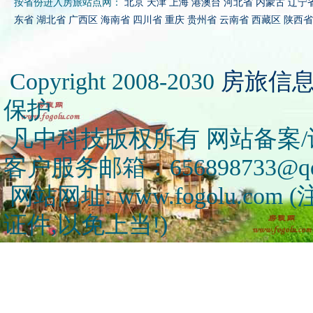
按省份进入房旅站点网：
北京
天津
上海
港澳台
河北省
内蒙古
辽宁
东省
湖北省
广西区
海南省
四川省
重庆
贵州省
云南省
西藏区
陕西省
Copyright 2008-2030
房旅信
保护
凡中科技版权所有 网站备案/许可
客户服务邮箱：656898733@qq
网站网址: www.fogolu.c
证件,以免上当!)