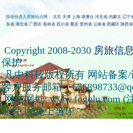
按省份进入房旅站点网：
北京
天津
上海
港澳台
河北省
内蒙古
辽宁
东省
湖北省
广西区
海南省
四川省
重庆
贵州省
云南省
西藏区
陕西省
Copyright 2008-2030
房旅信
保护
凡中科技版权所有 网站备案/许可
客户服务邮箱：656898733@qq
网站网址: www.fogolu.c
证件,以免上当!)