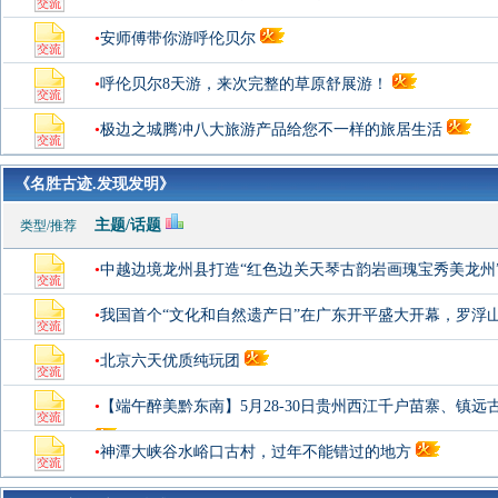
•
安师傅带你游呼伦贝尔
•
呼伦贝尔8天游，来次完整的草原舒展游！
•
极边之城腾冲八大旅游产品给您不一样的旅居生活
《名胜古迹.发现发明》
主题/话题
类型/推荐
•
中越边境龙州县打造“红色边关天琴古韵岩画瑰宝秀美龙州
•
我国首个“文化和自然遗产日”在广东开平盛大开幕，罗浮
•
北京六天优质纯玩团
•
【端午醉美黔东南】5月28-30日贵州西江千户苗寨、镇远
•
神潭大峡谷水峪口古村，过年不能错过的地方