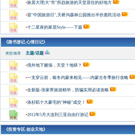
•
旅居大理|大“市”所趋旅游的天堂居住的好地方
•
迎"中国旅游日",天桥沟森林公园推出半价惠民活动
•
十二星座的家居Style——下篇
《路书游记.心情日记》
主题/话题
类型/推荐
•
境外地下赌场，天堂？地狱？
•
一支穿云箭，银冬内蒙来相见——内蒙古冬季旅行攻略
•
全新版-张家界旅游精华，防骗实用必读攻略
•
洛杉矶十大豪宅的“神秘”成交！
•
2012年5月大连到三亚自由行游记
《投资专区.创业天地》