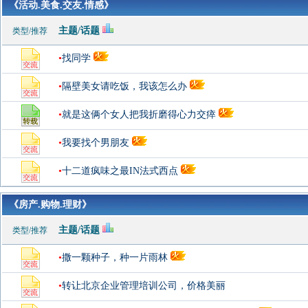
《活动.美食.交友.情感》
主题/话题
类型/推荐
•
找同学
•
隔壁美女请吃饭，我该怎么办
•
就是这俩个女人把我折磨得心力交瘁
•
我要找个男朋友
•
十二道疯味之最IN法式西点
《房产.购物.理财》
主题/话题
类型/推荐
•
撒一颗种子，种一片雨林
•
转让北京企业管理培训公司，价格美丽