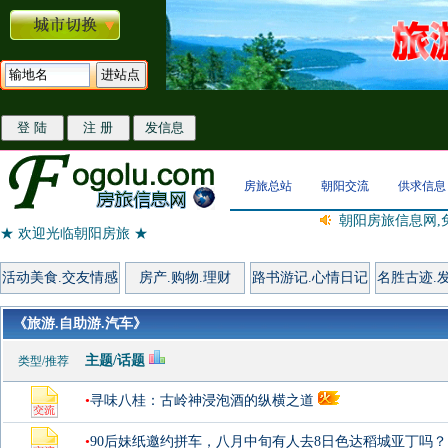
房旅总站
朝阳交流
供求信息
朝阳房旅信息网,
★ 欢迎光临朝阳房旅 ★
活动美食.交友情感
房产.购物.理财
路书游记.心情日记
名胜古迹.
《旅游.自助游.汽车》
主题/话题
类型/推荐
•
寻味八桂：古岭神浸泡酒的纵横之道
•
90后妹纸邀约拼车，八月中旬有人去8日色达稻城亚丁吗？