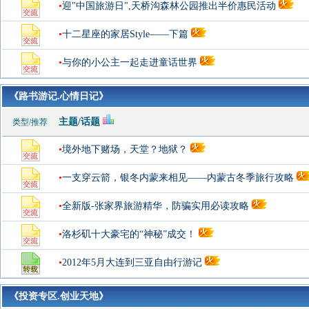
•
迎"中国旅游日",天桥沟森林公园推出半价惠民活动
•
十二星座的家居Style——下篇
•
与你的小公主一起走进童话世界
《路书游记.心情日记》
主题/话题
类型/推荐
•
境外地下赌场，天堂？地狱？
•
一支穿云箭，银冬内蒙来相见——内蒙古冬季旅行攻略
•
全新版-张家界旅游精华，防骗实用必读攻略
•
洛杉矶十大豪宅的“神秘”成交！
•
2012年5月大连到三亚自由行游记
《投资专区.创业天地》