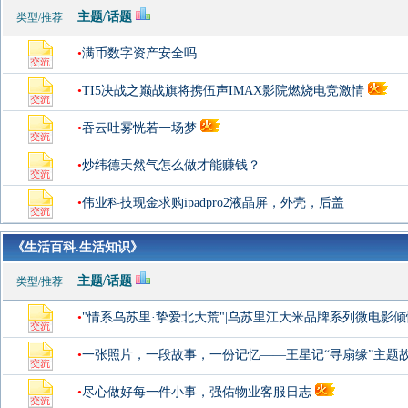
主题/话题
类型/推荐
•
满币数字资产安全吗
•
TI5决战之巅战旗将携伍声IMAX影院燃烧电竞激情
•
吞云吐雾恍若一场梦
•
炒纬德天然气怎么做才能赚钱？
•
伟业科技现金求购ipadpro2液晶屏，外壳，后盖
《生活百科.生活知识》
主题/话题
类型/推荐
•
"情系乌苏里·挚爱北大荒"|乌苏里江大米品牌系列微电影
•
一张照片，一段故事，一份记忆——王星记“寻扇缘”主题
•
尽心做好每一件小事，强佑物业客服日志