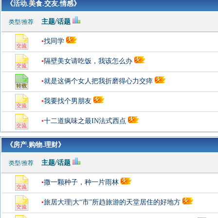
《活动.美食.交友.情感》
主题/话题
类型/推荐
•
找同学
•
隔壁美女请吃饭，我该怎么办
•
就是这俩个女人把我折磨得心力交瘁
•
我要找个男朋友
•
十二道疯味之最IN法式西点
《房产.购物.理财》
主题/话题
类型/推荐
•
撒一颗种子，种一片雨林
•
旅居大理|大“市”所趋旅游的天堂居住的好地方