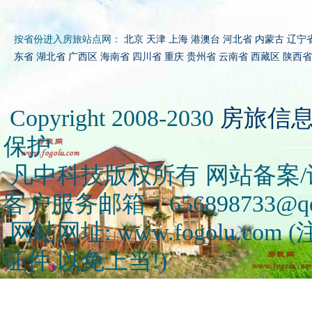
按省份进入房旅站点网：
北京
天津
上海
港澳台
河北省
内蒙古
辽宁
东省
湖北省
广西区
海南省
四川省
重庆
贵州省
云南省
西藏区
陕西省
Copyright 2008-2030
房旅信
保护
凡中科技版权所有 网站备案/许可
客户服务邮箱：656898733@qq
网站网址: www.fogolu.c
证件,以免上当!)