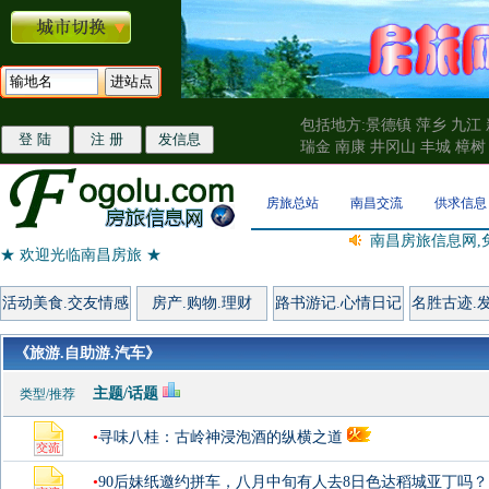
包括地方:景德镇 萍乡 九江 
瑞金 南康 井冈山 丰城 樟树
房旅总站
南昌交流
供求信息
南昌房旅信息网,
★ 欢迎光临南昌房旅 ★
活动美食.交友情感
房产.购物.理财
路书游记.心情日记
名胜古迹.
《旅游.自助游.汽车》
主题/话题
类型/推荐
•
寻味八桂：古岭神浸泡酒的纵横之道
•
90后妹纸邀约拼车，八月中旬有人去8日色达稻城亚丁吗？