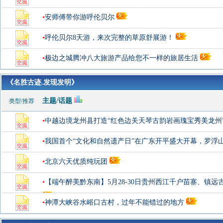
•
安师傅带你游呼伦贝尔
•
呼伦贝尔8天游，来次完整的草原舒展游！
•
极边之城腾冲八大旅游产品给您不一样的旅居生活
《名胜古迹.发现发明》
主题/话题
类型/推荐
•
中越边境龙州县打造“红色边关天琴古韵岩画瑰宝秀美龙州
•
我国首个“文化和自然遗产日”在广东开平盛大开幕，罗浮
•
北京六天优质纯玩团
•
【端午醉美黔东南】5月28-30日贵州西江千户苗寨、镇远
•
神潭大峡谷水峪口古村，过年不能错过的地方