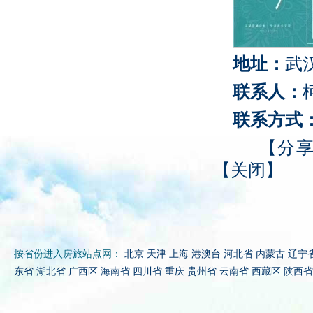
地址：
武
联系人：
联系方式
【
分
【
关闭
】
按省份进入房旅站点网：
北京
天津
上海
港澳台
河北省
内蒙古
辽宁
东省
湖北省
广西区
海南省
四川省
重庆
贵州省
云南省
西藏区
陕西省