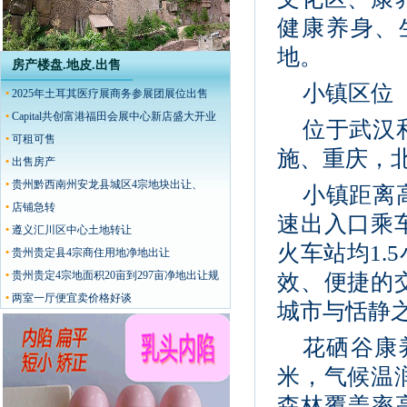
健康养身、
地。
房产楼盘.地皮.出售
小镇区位
•
2025年土耳其医疗展商务参展团展位出售
•
Capital共创富港福田会展中心新店盛大开业
位于武汉
•
可租可售
施、重庆，北
•
出售房产
•
贵州黔西南州安龙县城区4宗地块出让、
小镇距离
•
店铺急转
速出入口乘
•
遵义汇川区中心土地转让
火车站均1
•
贵州贵定县4宗商住用地净地出让
•
贵州贵定4宗地面积20亩到297亩净地出让规
效、便捷的
划价格可谈
•
两室一厅便宜卖价格好谈
城市与恬静
花硒谷康养
米，气候温
森林覆盖率