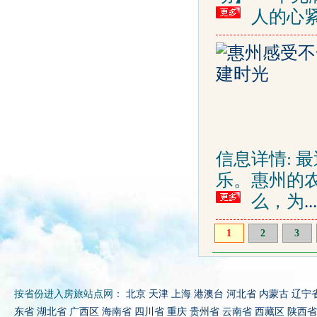
人的心
信息详情: 
乐。惠州的
么，为
...
1
2
3
按省份进入房旅站点网：
北京
天津
上海
港澳台
河北省
内蒙古
辽宁
东省
湖北省
广西区
海南省
四川省
重庆
贵州省
云南省
西藏区
陕西省