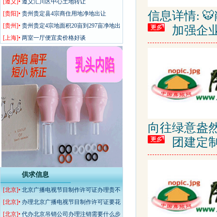
[遵义]•
遵义汇川区中心土地转让
信息详情: 
[贵阳]•
贵州贵定县4宗商住用地净地出让
[贵州]•
贵州贵定4宗地面积20亩到297亩净地出
加强企业
让规划价格可谈
[上海]•
两室一厅便宜卖价格好谈
向往绿意盎
团建定
供求信息
[北京]•
北京广播电视节目制作许可证办理贵不
贵？手续复杂吗？
[北京]•
办理北京广播电视节目制作许可证要花
多少钱？
[北京]•
代办北京吊销公司办理注销需要什么步