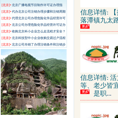
骤和要求
[北京]•
北京广播电视节目制作许可证办理指
信息详情: 
南：详细费用、手续及注意事项
[北京]•
代办北京公司注销办理步骤和注销周期
[北京]•
代理北京公司办理危险化学品经营许可
落潭镇九太路
证办理条件和办理流程
[北京]•
北京公司办理危险化学品经营许可证办
理要求和办理步骤
[北京]•
收购北京科小企业怎么走流程才安全？
工商过户的详细流程介绍
[北京]•
北京科技型中小企业收购交易过户流程
详解及工商审核注意事项
[北京]•
北京公司吊销了办理注销条件和注销步
骤详情
信息详情: 
等、老少皆
是职
...