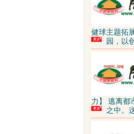
健球主题拓
园，以
力】 逃离
之中。