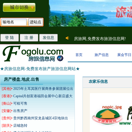
房旅网,免费发布旅游信息网!
首页
旅产信息
展会节日
★房旅信息网-免费发布旅产旅游信息网站★
房产楼盘.地皮.出售
农家乐信息
[其他]•
2025年土耳其医疗展商务参展团展位出
售
[香港]•
Capital共创富港福田会展中心新店盛大
开业
[衡山]•
可租可售
[安徽]•
出售房产
[贵州]•
贵州黔西南州安龙县城区4宗地块出
让、
[韶关]•
店铺急转