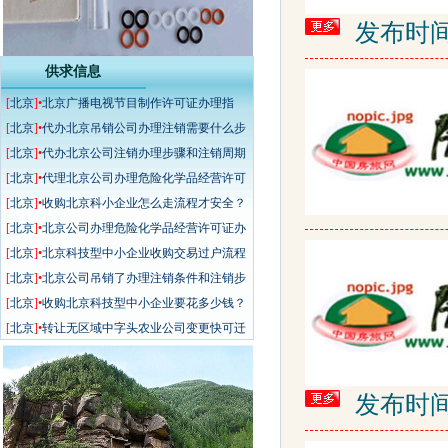
发布时间: 2
供求信息
[
北京
]•
北京广播电视节目制作许可证办理指
南：详细费用、手续及注意事项
[
北京
]•
代办北京吊销公司办理注销需要什么步
骤和要求
[
北京
]•
代办北京公司注销办理步骤和注销周期
[
北京
]•
代理北京公司办理危险化学品经营许可
证办理条件和办理流程
[
北京
]•
收购北京科小企业怎么走流程才安全？
工商过户的详细流程介绍
[
北京
]•
北京公司办理危险化学品经营许可证办
理要求和办理步骤
[
北京
]•
北京科技型中小企业收购交易过户流程
详解及工商审核注意事项
[
北京
]•
北京公司吊销了办理注销条件和注销步
骤详情
[
北京
]•
收购北京科技型中小企业要花多少钱？
详细费用明细+交易过户流程
[
北京
]•
转让无区域中字头农业公司变更快可迁
全国
发布时间: 2