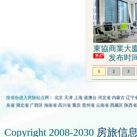
東協商業大
发布时间: 2
1
2
3
按省份进入房旅站点网：
北京
天津
上海
港澳台
河北省
内蒙古
辽宁
东省
湖北省
广西区
海南省
四川省
重庆
贵州省
云南省
西藏区
陕西省
Copyright 2008-2030
房旅信