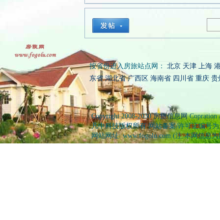
按省份进入房旅站点网：
北京
天津
上海
东省
湖北省
广西区
海南省
四川省
重庆
贵
Copyright 2008-2030
房旅信息网
Copration
凡中科技版权所有 网站备案/许可证编号为: 桂ICP
网站网址: www.fogolu.com (注:本网