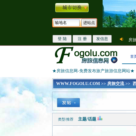
房旅
首
★房旅信息网-免费发布旅产旅游信息网站★
WWW.FOGOLU.COM
>>
房旅交流
>> 
主题/话题
类型/推荐