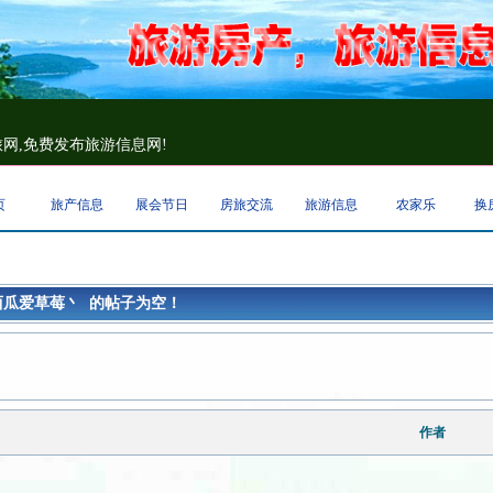
网,免费发布旅游信息网!
页
旅产信息
展会节日
房旅交流
旅游信息
农家乐
换
西瓜爱草莓丶 的帖子为空！
作者