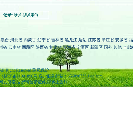
记录:1到0 (共0条0)
港澳台
河北省
内蒙古
辽宁省
吉林省
黑龙江
延边
江苏省
浙江省
安徽省
福
州省
云南省
西藏区
陕西省
甘肃省
青海省
宁夏区
新疆区
国外
其他
全部
 All Right Reserved 隐私保护
备11001896号 客户服务邮箱：656898733@qq.com
信息为网友所发,交易请验清证件,以免上当!)