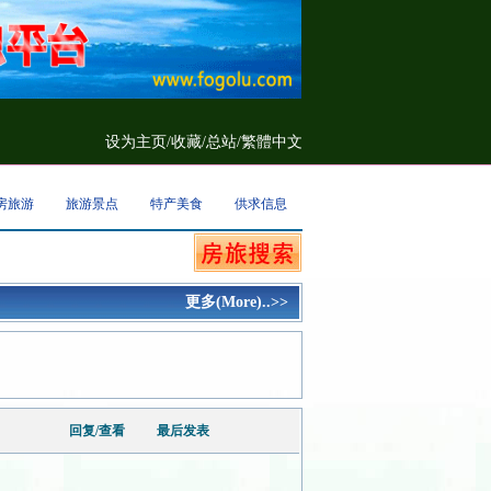
设为主页
/
收藏
/
总站/
繁體中文
房旅游
旅游景点
特产美食
供求信息
更多(More)..>>
回复/查看
最后发表