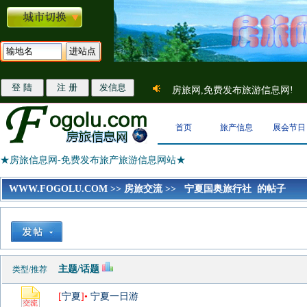
房旅网,免费发布旅游信息网!
首页
旅产信息
展会节日
★房旅信息网-免费发布旅产旅游信息网站★
WWW.FOGOLU.COM
>>
房旅交流
>>
宁夏国奥旅行社 的帖子
主题/话题
类型/推荐
[
宁夏
]•
宁夏一日游