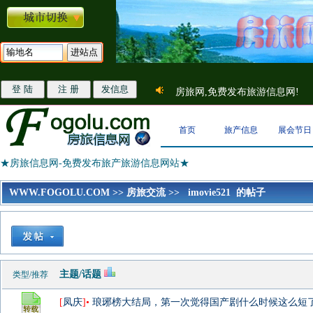
房旅网,免费发布旅游信息网!
首页
旅产信息
展会节日
★房旅信息网-免费发布旅产旅游信息网站★
WWW.FOGOLU.COM
>>
房旅交流
>>
imovie521 的帖子
主题/话题
类型/推荐
[
凤庆
]•
琅琊榜大结局，第一次觉得国产剧什么时候这么短