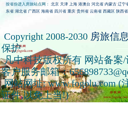
按省份进入房旅站点网：
北京
天津
上海
港澳台
河北省
内蒙古
辽宁
东省
湖北省
广西区
海南省
四川省
重庆
贵州省
云南省
西藏区
陕西省
Copyright 2008-2030
房旅信
保护
凡中科技版权所有 网站备案/许可
客户服务邮箱：656898733@qq
网站网址: www.fogolu.c
证件,以免上当!)