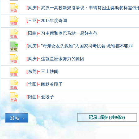
[
凤庆
]•
武汉一高校新规引争议：申请贫困生奖助餐标需低于7
[
三亚
]•
2015年度奇闻
[
阳曲
]•
习主席和奥巴马站一起好有范
[
凤庆
]•
"母亲女友先救谁"入国家司考试卷:救谁都不犯罪
[
凤庆
]•
这就是应该努力的原因
[
东莞
]•
三上轶闻
[
弋阳
]•
幽默冷段子
[
阳曲
]•
爱段子
记录:1到9 (共9条9)