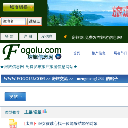
房旅网,免费发布旅游信息网!
首页
旅产信息
展会节日
★房旅信息网-免费发布旅产旅游信息网站★
WWW.FOGOLU.COM
>>
房旅交流
>>
mengmeng1234 的帖子
主题/话题
类型/推荐
[
太白
]•
89女孩诚心找一位能够结婚的对象