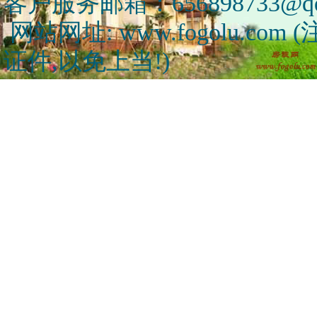
客户服务邮箱：656898733@qq
网站网址: www.fogolu.c
证件,以免上当!)