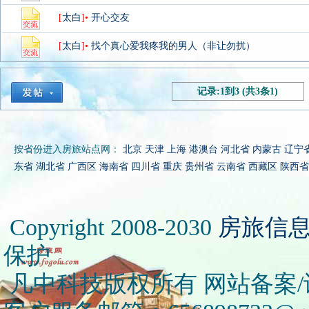
[
太白
]•
开心交友
[
太白
]•
找个真心爱我疼我的男人（非让勿扰）
记录:1到3 (共3条1)
按省份进入房旅站点网：
北京
天津
上海
港澳台
河北省
内蒙古
辽宁
东省
湖北省
广西区
海南省
四川省
重庆
贵州省
云南省
西藏区
陕西省
Copyright 2008-2030
房旅信
保护
凡中科技版权所有 网站备案/许可