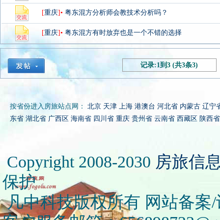
[
重庆
]•
粤东混方分析师会教技术分析吗？
[
重庆
]•
粤东混方有时放弃也是一个不错的选择
记录:1到3 (共3条3)
按省份进入房旅站点网：
北京
天津
上海
港澳台
河北省
内蒙古
辽宁
东省
湖北省
广西区
海南省
四川省
重庆
贵州省
云南省
西藏区
陕西省
Copyright 2008-2030
房旅信
保护
凡中科技版权所有 网站备案/许可