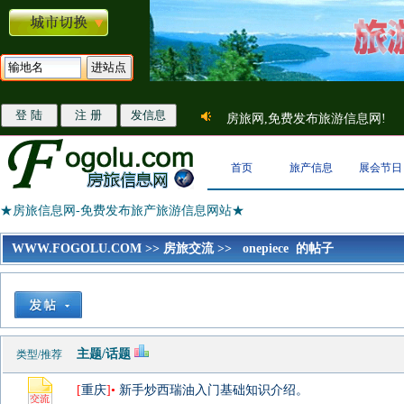
房旅网,免费发布旅游信息网!
首页
旅产信息
展会节日
★房旅信息网-免费发布旅产旅游信息网站★
WWW.FOGOLU.COM
>>
房旅交流
>>
onepiece 的帖子
主题/话题
类型/推荐
[
重庆
]•
新手炒西瑞油入门基础知识介绍。