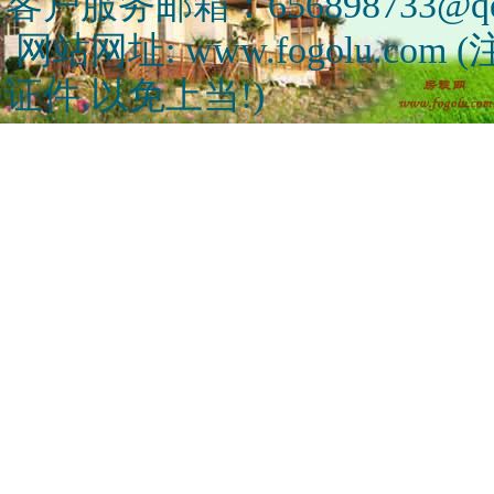
客户服务邮箱：656898733@qq
网站网址: www.fogolu.c
证件,以免上当!)