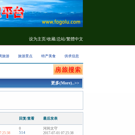
设为主页
/
收藏
/
总站/
繁體中文
房旅游
旅游景点
特产美食
供求信息
更多(More)..>>
回复/查看
最后发表
0
河间太守
514
7:25:38
2017-07-01 07:25:38