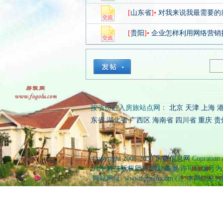
[
山东省
]•
对我来说我最需要的
[
贵阳
]•
企业怎样利用网络营销
按省份进入房旅站点网：
北京
天津
上海
东省
湖北省
广西区
海南省
四川省
重庆
贵
Copyright 2008-2030
房旅信息网
Copration
凡中科技版权所有 网站备案/许可证编号为: 桂ICP
网站网址: www.fogolu.com (注:本网