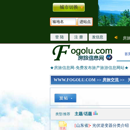
房旅
首
★房旅信息网-免费发布旅产旅游信息网站★
WWW.FOGOLU.COM
>>
房旅交流
>>
主题/话题
类型/推荐
[
山东省
]•
光伏逆变器分类介绍