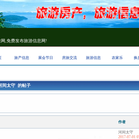
网,免费发布旅游信息网!
页
旅产信息
展会节日
房旅交流
旅游信息
农家乐
换
河间太守 的帖子
作者
河间太守
2017-07-01 0