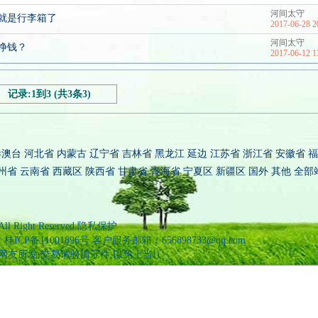
河间太守
就是行李箱了
2017-06-28 2
河间太守
挣钱？
2017-06-12 1
记录:1到3 (共3条3)
港澳台
河北省
内蒙古
辽宁省
吉林省
黑龙江
延边
江苏省
浙江省
安徽省
福
州省
云南省
西藏区
陕西省
甘肃省
青海省
宁夏区
新疆区
国外
其他
全部
 All Right Reserved 隐私保护
备11001896号 客户服务邮箱：656898733@qq.com
信息为网友所发,交易请验清证件,以免上当!)