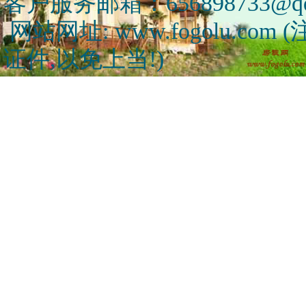
客户服务邮箱：656898733@qq
网站网址: www.fogolu.c
证件,以免上当!)