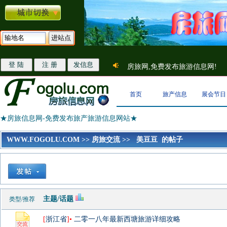
房旅网,免费发布旅游信息网!
首页
旅产信息
展会节日
★房旅信息网-免费发布旅产旅游信息网站★
WWW.FOGOLU.COM
>>
房旅交流
>>
美豆豆 的帖子
主题/话题
类型/推荐
[
浙江省
]•
二零一八年最新西塘旅游详细攻略