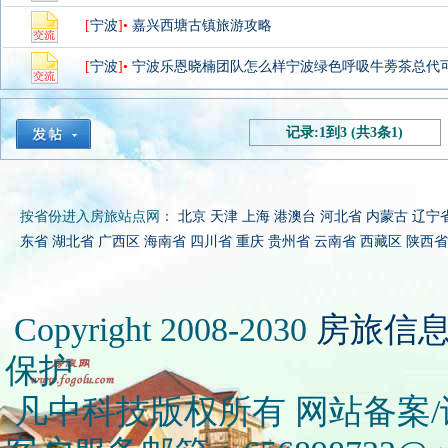
[
宁波
]•
嘉兴西塘古镇旅游攻略
[
宁波
]•
宁波乐恩晓楠团队怎么样宁波绿色呼吸牛蒡茶总代
记录:1到3 (共3条1)
按省份进入房旅站点网：
北京
天津
上海
港澳台
河北省
内蒙古
辽宁
东省
湖北省
广西区
海南省
四川省
重庆
贵州省
云南省
西藏区
陕西省
Copyright 2008-2030
房旅信
保护
凡中科技版权所有 网站备案/许可