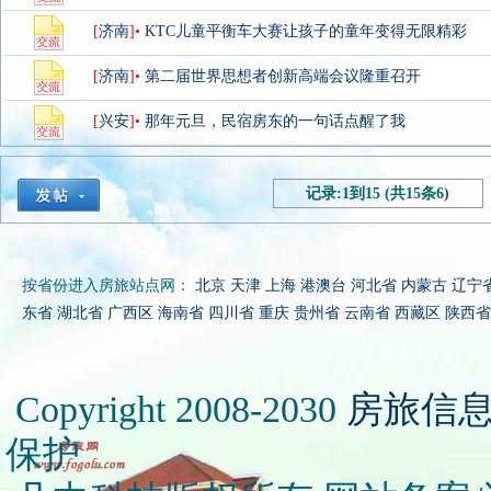
[
济南
]•
KTC儿童平衡车大赛让孩子的童年变得无限精彩
[
济南
]•
第二届世界思想者创新高端会议隆重召开
[
兴安
]•
那年元旦，民宿房东的一句话点醒了我
记录:1到15 (共15条6)
按省份进入房旅站点网：
北京
天津
上海
港澳台
河北省
内蒙古
辽宁
东省
湖北省
广西区
海南省
四川省
重庆
贵州省
云南省
西藏区
陕西省
Copyright 2008-2030
房旅信
保护