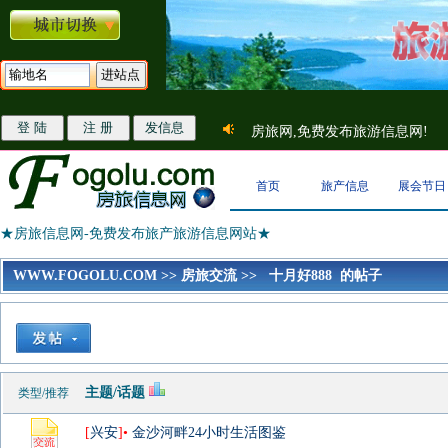
房旅网,免费发布旅游信息网!
首页
旅产信息
展会节日
★房旅信息网-免费发布旅产旅游信息网站★
WWW.FOGOLU.COM
>>
房旅交流
>>
十月好888 的帖子
主题/话题
类型/推荐
[
兴安
]•
金沙河畔24小时生活图鉴