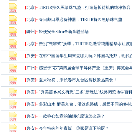
[
北京
]•
TIRTIR持久黑珍珠气垫，打造超长待机的纯净妆容
[
北京
]•
春日戴口罩必备神器，TIRTIR持久黑珍珠气垫
[
嵊州
]•
轻便安全Stico全新童鞋登场
[
北京
]•
告别“毁容式”换季，TIRTIR迷迭香纯露精华水让
[
兴安
]•
在韩中国留学生周末去哪儿玩？韩国乌托邦，现代
[
广州
]•
感恩于“芯”第四届全球半导体产业（重庆）博览会
[
兴安
]•
夏末秋初，来长春市九台区赏秋景品美食！
[
兴安
]•
"秀美苗乡兴文有您"三条"新玩法"线路阅览地学百
[
兴安
]•
多彩山水·醉美九台，沿这条路线，感受不同的乡村
[
兴安
]•
一款称心如意的油烟机应该怎么选？
[
兴安
]•
今年特殊的年夜饭，你家是谁下的厨？