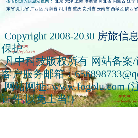
按省份进入房旅站点网：
北京
天津
上海
港澳台
河北省
内蒙古
辽宁
东省
湖北省
广西区
海南省
四川省
重庆
贵州省
云南省
西藏区
陕西省
Copyright 2008-2030
房旅信
保护
凡中科技版权所有 网站备案/许可
客户服务邮箱：656898733@qq
网站网址: www.fogolu.c
证件,以免上当!)