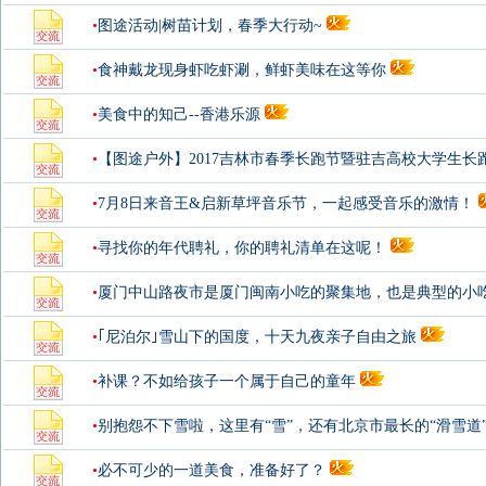
•
图途活动|树苗计划，春季大行动~
•
食神戴龙现身虾吃虾涮，鲜虾美味在这等你
•
美食中的知己--香港乐源
•
【图途户外】2017吉林市春季长跑节暨驻吉高校大学生长
•
7月8日来音王&启新草坪音乐节，一起感受音乐的激情！
•
寻找你的年代聘礼，你的聘礼清单在这呢！
•
厦门中山路夜市是厦门闽南小吃的聚集地，也是典型的小
象，诸如烧肉
•
｢尼泊尔｣雪山下的国度，十天九夜亲子自由之旅
•
补课？不如给孩子一个属于自己的童年
•
别抱怨不下雪啦，这里有“雪”，还有北京市最长的“滑雪道”...
•
必不可少的一道美食，准备好了？