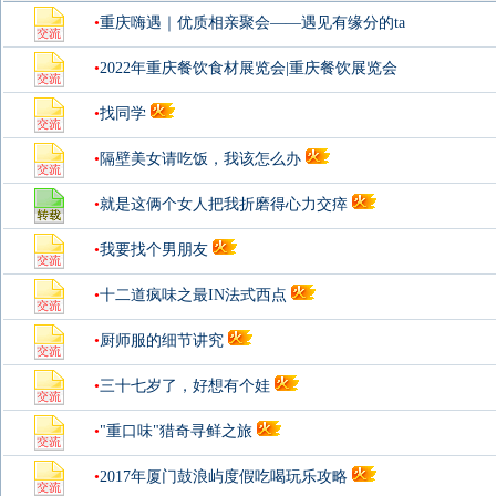
•
重庆嗨遇｜优质相亲聚会——遇见有缘分的ta
•
2022年重庆餐饮食材展览会|重庆餐饮展览会
•
找同学
•
隔壁美女请吃饭，我该怎么办
•
就是这俩个女人把我折磨得心力交瘁
•
我要找个男朋友
•
十二道疯味之最IN法式西点
•
厨师服的细节讲究
•
三十七岁了，好想有个娃
•
"重口味"猎奇寻鲜之旅
•
2017年厦门鼓浪屿度假吃喝玩乐攻略