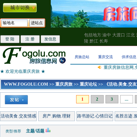
包括地方:渝中 大渡口 江北 
陵 黔江 长寿
房旅总站
重庆交流
供求信息
重庆房旅信息网,
★ 欢迎光临重庆房旅 ★
WWW.FOGOLU.COM
>>
重庆房旅
>>
重庆论坛
>>
《活动.美食.交友
1
2
3
...
活动美食.交友情感
房产.购物.理财
路书游记.心情日记
名胜古迹.
主题/话题
类型/推荐